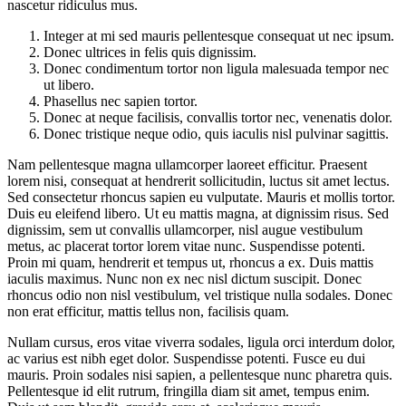
nascetur ridiculus mus.
Integer at mi sed mauris pellentesque consequat ut nec ipsum.
Donec ultrices in felis quis dignissim.
Donec condimentum tortor non ligula malesuada tempor nec
ut libero.
Phasellus nec sapien tortor.
Donec at neque facilisis, convallis tortor nec, venenatis dolor.
Donec tristique neque odio, quis iaculis nisl pulvinar sagittis.
Nam pellentesque magna ullamcorper laoreet efficitur. Praesent
lorem nisi, consequat at hendrerit sollicitudin, luctus sit amet lectus.
Sed consectetur rhoncus sapien eu vulputate. Mauris et mollis tortor.
Duis eu eleifend libero. Ut eu mattis magna, at dignissim risus. Sed
dignissim, sem ut convallis ullamcorper, nisl augue vestibulum
metus, ac placerat tortor lorem vitae nunc. Suspendisse potenti.
Proin mi quam, hendrerit et tempus ut, rhoncus a ex. Duis mattis
iaculis maximus. Nunc non ex nec nisl dictum suscipit. Donec
rhoncus odio non nisl vestibulum, vel tristique nulla sodales. Donec
non erat efficitur, mattis tellus non, facilisis quam.
Nullam cursus, eros vitae viverra sodales, ligula orci interdum dolor,
ac varius est nibh eget dolor. Suspendisse potenti. Fusce eu dui
mauris. Proin sodales nisi sapien, a pellentesque nunc pharetra quis.
Pellentesque id elit rutrum, fringilla diam sit amet, tempus enim.