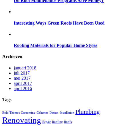
Do Roof Maintenance Programs Save Money?
Interesting Ways Green Roofs Have Been Used
Roofing Materials for Popular Home Styles
Archieven
januari 2018
juli 2017
mei 2017
april 2017
april 2016
Tags
Plumbing
Bold Themes
Carpenting
Columns
Design
Installation
Renovating
Repair
Roofing
Roofs