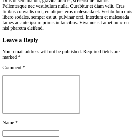
Duis ut sem blandit, gravida arcu et, scelerisque mauris.
Pellentesque nec vestibulum nulla. Curabitur et diam velit. Cras
finibus convallis orci, eu aliquet eros malesuada et. Vestibulum quis
libero sodales, semper est ut, pulvinar orci. Interdum et malesuada
fames ac ante ipsum primis in faucibus. Vivamus sit amet nunc eu
nisl pharetra eleifend.
Leave a Reply
Your email address will not be published. Required fields are
marked *
Comment
*
Name *