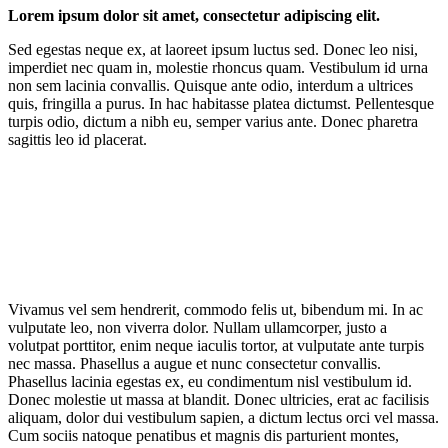
Lorem ipsum dolor sit amet, consectetur adipiscing elit.
Sed egestas neque ex, at laoreet ipsum luctus sed. Donec leo nisi,
imperdiet nec quam in, molestie rhoncus quam. Vestibulum id urna
non sem lacinia convallis. Quisque ante odio, interdum a ultrices
quis, fringilla a purus. In hac habitasse platea dictumst. Pellentesque
turpis odio, dictum a nibh eu, semper varius ante. Donec pharetra
sagittis leo id placerat.
Vivamus vel sem hendrerit, commodo felis ut, bibendum mi. In ac
vulputate leo, non viverra dolor. Nullam ullamcorper, justo a
volutpat porttitor, enim neque iaculis tortor, at vulputate ante turpis
nec massa. Phasellus a augue et nunc consectetur convallis.
Phasellus lacinia egestas ex, eu condimentum nisl vestibulum id.
Donec molestie ut massa at blandit. Donec ultricies, erat ac facilisis
aliquam, dolor dui vestibulum sapien, a dictum lectus orci vel massa.
Cum sociis natoque penatibus et magnis dis parturient montes,