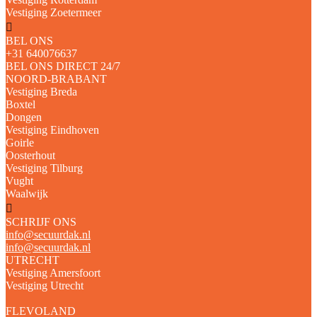
Vestiging Zoetermeer
BEL ONS
+31 640076637
BEL ONS DIRECT 24/7
NOORD-BRABANT
Vestiging Breda
Boxtel
Dongen
Vestiging Eindhoven
Goirle
Oosterhout
Vestiging Tilburg
Vught
Waalwijk
SCHRIJF ONS
info@secuurdak.nl
info@secuurdak.nl
UTRECHT
Vestiging Amersfoort
Vestiging Utrecht
FLEVOLAND